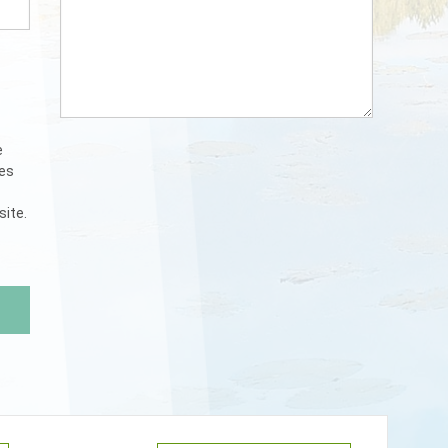
e
ées
site.