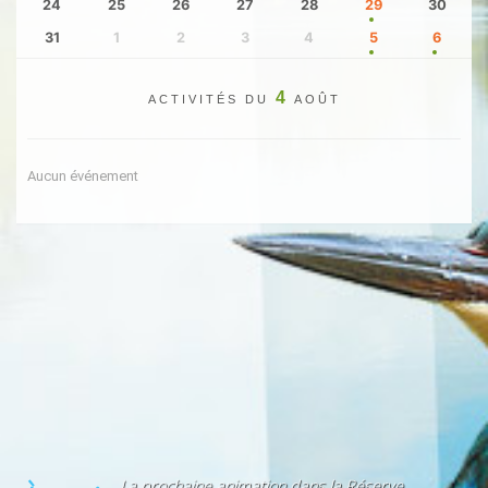
24
25
26
27
28
29
30
31
1
2
3
4
5
6
4
ACTIVITÉS DU
AOÛT
Aucun événement
La prochaine animation dans la Réserve