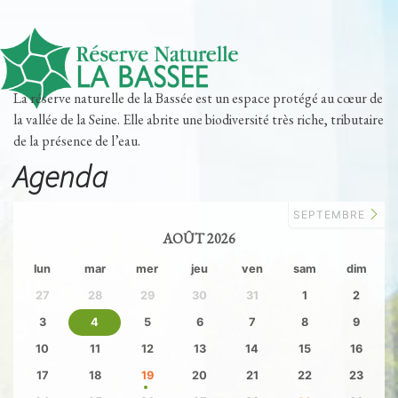
La réserve naturelle de la Bassée est un espace protégé au cœur de
la vallée de la Seine. Elle abrite une biodiversité très riche, tributaire
de la présence de l’eau.
Agenda
SEPTEMBRE
AOÛT 2026
lun
mar
mer
jeu
ven
sam
dim
27
28
29
30
31
1
2
3
4
5
6
7
8
9
10
11
12
13
14
15
16
17
18
19
20
21
22
23