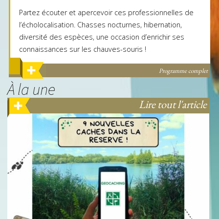
Partez écouter et apercevoir ces professionnelles de
l’écholocalisation. Chasses nocturnes, hibernation,
diversité des espèces, une occasion d’enrichir ses
connaissances sur les chauves-souris !
Voir le programme
Programme complet
À la une
Lire tout l'article