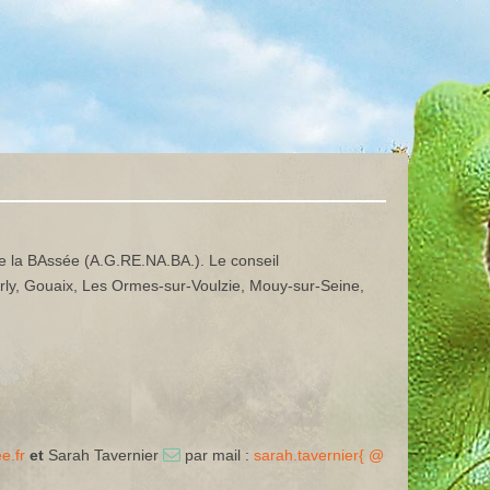
de la BAssée (A.G.RE.NA.BA.). Le conseil
rly, Gouaix, Les Ormes-sur-Voulzie, Mouy-sur-Seine,
e.fr
et
Sarah Tavernier
par mail :
sarah.tavernier{ @