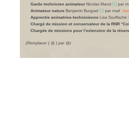
Garde technicien animateur
Nicolas Marot
par ma
Animateur nature
Benjamin Burguet
par mail :
be
Apprentie animatrice-technicienne
Lisa Souffaché
Chargé de mission et conservateur de la RNR “Co
Chargée de missions pour l’extension de la réserv
(Remplacer { @ } par @)