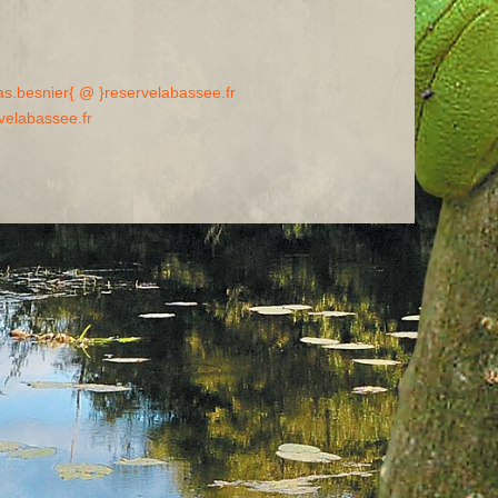
as.besnier{ @ }reservelabassee.fr
velabassee.fr