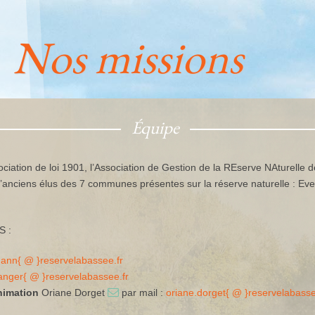
Nos missions
Équipe
ciation de loi 1901, l’Association de Gestion de la REserve NAturelle 
’anciens élus des 7 communes présentes sur la réserve naturelle : Eve
S :
ann{ @ }reservelabassee.fr
anger{ @ }reservelabassee.fr
animation
Oriane Dorget
par mail :
oriane.dorget{ @ }reservelabasse