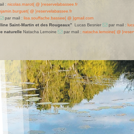
il :
nicolas.marot{ @ }reservelabassee.fr
njamin.burguet{ @ }reservelabassee.fr
par mail :
lisa.souffache.bassee{ @ }gmail.com
lline Saint-Martin et des Rougeaux”
Lucas Besnier
par mail :
luc
e naturelle
Natacha Lemoine
par mail :
natacha.lemoine{ @ }reser