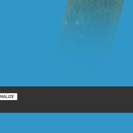
PRIVACY POLICY
NALIZE
voir la
vidéo
cuments
Contact