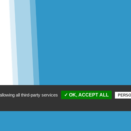
llowing all third-party services
✓ OK, ACCEPT ALL
PERSO
missions
Les activités
Do