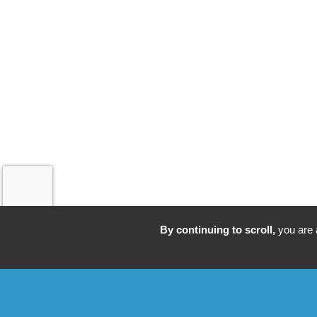
By continuing to scroll,
you are a
Accueil
La Réserve
Nos 