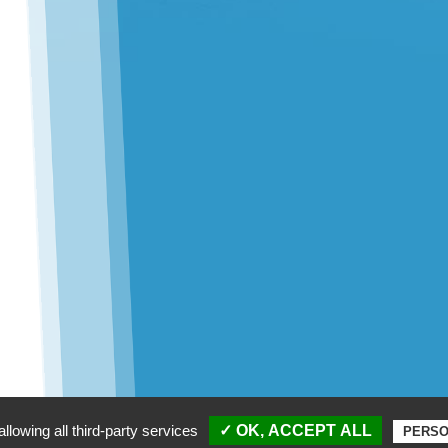
llowing all third-party services
✓ OK, ACCEPT ALL
PERSO