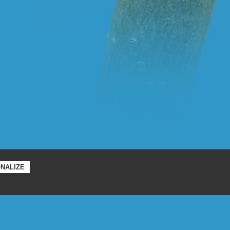
PRIVACY POLICY
NALIZE
voir la
vidéo
cuments
Contact