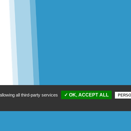
llowing all third-party services
✓ OK, ACCEPT ALL
PERSO
missions
Les activités
Do