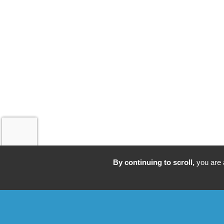
By continuing to scroll,
you are a
Accueil
La Réserve
Nos 